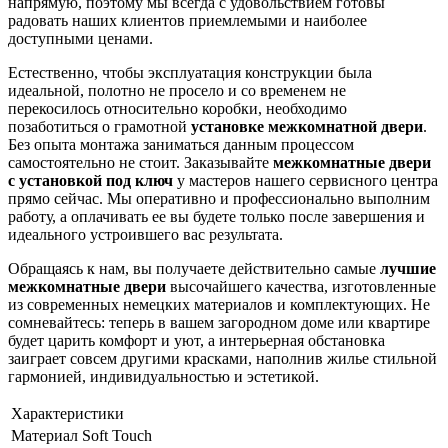
напрямую, поэтому мы всегда с удовольствием готовы
радовать наших клиентов приемлемыми и наиболее
доступными ценами.
Естественно, чтобы эксплуатация конструкции была
идеальной, полотно не просело и со временем не
перекосилось относительно коробки, необходимо
позаботиться о грамотной
установке межкомнатной двери
.
Без опыта монтажа заниматься данным процессом
самостоятельно не стоит. Заказывайте
межкомнатные двери
с установкой под ключ
у мастеров нашего сервисного центра
прямо сейчас. Мы оперативно и профессионально выполним
работу, а оплачивать ее вы будете только после завершения и
идеального устроившего вас результата.
Обращаясь к нам, вы получаете действительно самые
лучшие
межкомнатные двери
высочайшего качества, изготовленные
из современных немецких материалов и комплектующих. Не
сомневайтесь: теперь в вашем загородном доме или квартире
будет царить комфорт и уют, а интерьерная обстановка
заиграет совсем другими красками, наполнив жилье стильной
гармонией, индивидуальностью и эстетикой.
Характеристики
Материал
Soft Touch