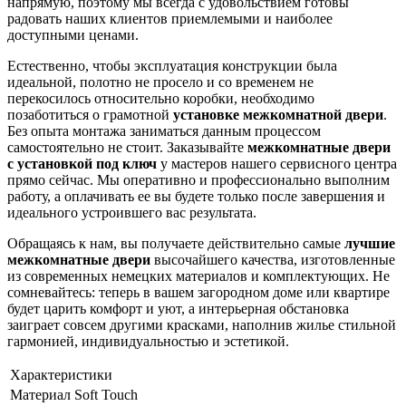
напрямую, поэтому мы всегда с удовольствием готовы
радовать наших клиентов приемлемыми и наиболее
доступными ценами.
Естественно, чтобы эксплуатация конструкции была
идеальной, полотно не просело и со временем не
перекосилось относительно коробки, необходимо
позаботиться о грамотной
установке межкомнатной двери
.
Без опыта монтажа заниматься данным процессом
самостоятельно не стоит. Заказывайте
межкомнатные двери
с установкой под ключ
у мастеров нашего сервисного центра
прямо сейчас. Мы оперативно и профессионально выполним
работу, а оплачивать ее вы будете только после завершения и
идеального устроившего вас результата.
Обращаясь к нам, вы получаете действительно самые
лучшие
межкомнатные двери
высочайшего качества, изготовленные
из современных немецких материалов и комплектующих. Не
сомневайтесь: теперь в вашем загородном доме или квартире
будет царить комфорт и уют, а интерьерная обстановка
заиграет совсем другими красками, наполнив жилье стильной
гармонией, индивидуальностью и эстетикой.
Характеристики
Материал
Soft Touch