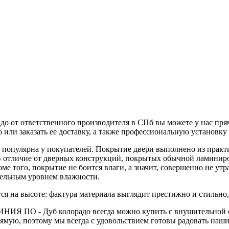
от ответственного производителя в СПб вы можете у нас прямо 
 или заказать ее доставку, а также профессиональную установку
ь популярна у покупателей. Покрытие двери выполнено из практ
В отличие от дверных конструкций, покрытых обычной ламини
е того, покрытие не боится влаги, а значит, совершенно не утр
тельным уровнем влажности.
тся на высоте: фактура материала выглядит престижно и стильно
ИЯ ПО - Дуб колорадо всегда можно купить с внушительной ск
рямую, поэтому мы всегда с удовольствием готовы радовать на