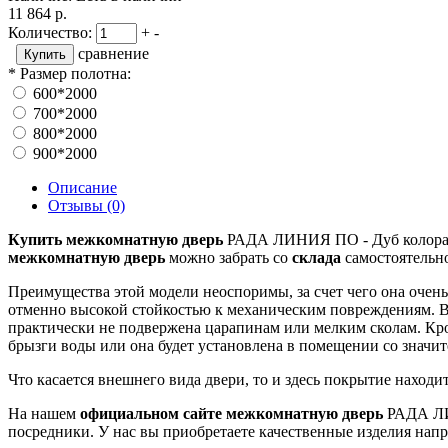
11 864 р.
Количество:
+
-
сравнение
*
Размер полотна:
600*2000
700*2000
800*2000
900*2000
Описание
Отзывы (0)
Купить межкомнатную дверь
РАДА ЛИНИЯ ПО - Дуб колорадо 
межкомнатную дверь
можно забрать со
склада
самостоятельно
Преимущества этой модели неоспоримы, за счет чего она очен
отменно высокой стойкостью к механическим повреждениям. 
практически не подвержена царапинам или мелким сколам. Кром
брызги воды или она будет установлена в помещении со значи
Что касается внешнего вида двери, то и здесь покрытие находи
На нашем
официальном сайте межкомнатную дверь
РАДА ЛИН
посредники. У нас вы приобретаете качественные изделия нап