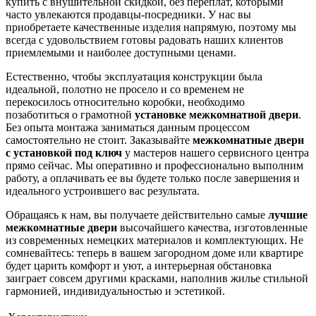
купить с внушительной скидкой, без переплат, которыми
часто увлекаются продавцы-посредники. У нас вы
приобретаете качественные изделия напрямую, поэтому мы
всегда с удовольствием готовы радовать наших клиентов
приемлемыми и наиболее доступными ценами.
Естественно, чтобы эксплуатация конструкции была
идеальной, полотно не просело и со временем не
перекосилось относительно коробки, необходимо
позаботиться о грамотной
установке межкомнатной двери
.
Без опыта монтажа заниматься данным процессом
самостоятельно не стоит. Заказывайте
межкомнатные двери
с установкой под ключ
у мастеров нашего сервисного центра
прямо сейчас. Мы оперативно и профессионально выполним
работу, а оплачивать ее вы будете только после завершения и
идеального устроившего вас результата.
Обращаясь к нам, вы получаете действительно самые
лучшие
межкомнатные двери
высочайшего качества, изготовленные
из современных немецких материалов и комплектующих. Не
сомневайтесь: теперь в вашем загородном доме или квартире
будет царить комфорт и уют, а интерьерная обстановка
заиграет совсем другими красками, наполнив жилье стильной
гармонией, индивидуальностью и эстетикой.