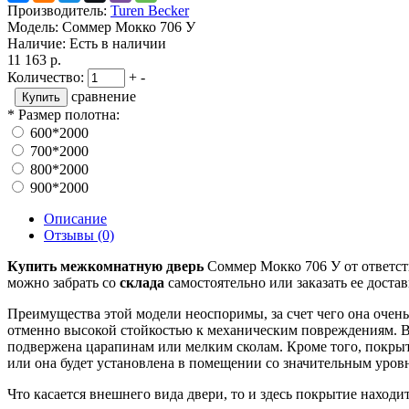
Производитель:
Turen Becker
Модель:
Соммер Мокко 706 У
Наличие:
Есть в наличии
11 163 р.
Количество:
+
-
сравнение
*
Размер полотна:
600*2000
700*2000
800*2000
900*2000
Описание
Отзывы (0)
Купить межкомнатную дверь
Соммер Мокко 706 У от ответств
можно забрать со
склада
самостоятельно или заказать ее доста
Преимущества этой модели неоспоримы, за счет чего она очен
отменно высокой стойкостью к механическим повреждениям. В
подвержена царапинам или мелким сколам. Кроме того, покрыти
или она будет установлена в помещении со значительным уров
Что касается внешнего вида двери, то и здесь покрытие находи