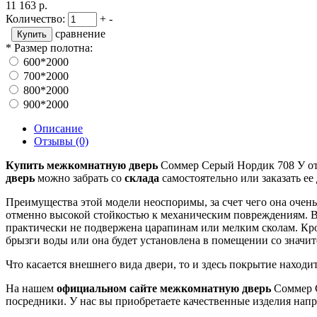
11 163 р.
Количество:
+
-
сравнение
*
Размер полотна:
600*2000
700*2000
800*2000
900*2000
Описание
Отзывы (0)
Купить межкомнатную дверь
Соммер Серый Нордик 708 У от о
дверь
можно забрать со
склада
самостоятельно или заказать ее
Преимущества этой модели неоспоримы, за счет чего она очен
отменно высокой стойкостью к механическим повреждениям. 
практически не подвержена царапинам или мелким сколам. Кром
брызги воды или она будет установлена в помещении со значи
Что касается внешнего вида двери, то и здесь покрытие находи
На нашем
официальном сайте межкомнатную дверь
Соммер С
посредники. У нас вы приобретаете качественные изделия нап