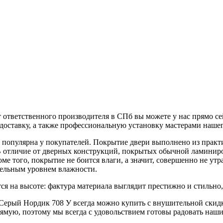
тветственного производителя в СПб вы можете у нас прямо сей
 доставку, а также профессиональную установку мастерами нашег
ь популярна у покупателей. Покрытие двери выполнено из практ
В отличие от дверных конструкций, покрытых обычной ламинир
е того, покрытие не боится влаги, а значит, совершенно не утр
тельным уровнем влажности.
тся на высоте: фактура материала выглядит престижно и стильно
ерый Нордик 708 У всегда можно купить с внушительной скидко
рямую, поэтому мы всегда с удовольствием готовы радовать на