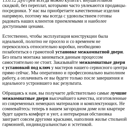
13.0.12 Дуб грей всегда можно купить с внушительной
скидкой, без переплат, которыми часто увлекаются продавцы-
посредники. У нас вы приобретаете качественные изделия
напрямую, поэтому мы всегда с удовольствием готовы
радовать наших клиентов приемлемыми и наиболее
доступными ценами.
Естественно, чтобы эксплуатация конструкции была
идеальной, полотно не просело и со временем не
перекосилось относительно коробки, необходимо
позаботиться о грамотной
установке межкомнатной двери
.
Без опыта монтажа заниматься данным процессом
самостоятельно не стоит. Заказывайте
межкомнатные двери
с установкой под ключ
у мастеров нашего сервисного центра
прямо сейчас. Мы оперативно и профессионально выполним
работу, а оплачивать ее вы будете только после завершения и
идеального устроившего вас результата.
Обращаясь к нам, вы получаете действительно самые
лучшие
межкомнатные двери
высочайшего качества, изготовленные
из современных немецких материалов и комплектующих. Не
сомневайтесь: теперь в вашем загородном доме или квартире
будет царить комфорт и уют, а интерьерная обстановка
заиграет совсем другими красками, наполнив жилье стильной
гармонией, индивидуальностью и эстетикой.